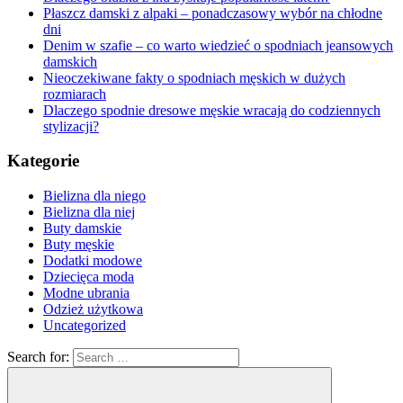
Płaszcz damski z alpaki – ponadczasowy wybór na chłodne
dni
Denim w szafie – co warto wiedzieć o spodniach jeansowych
damskich
Nieoczekiwane fakty o spodniach męskich w dużych
rozmiarach
Dlaczego spodnie dresowe męskie wracają do codziennych
stylizacji?
Kategorie
Bielizna dla niego
Bielizna dla niej
Buty damskie
Buty męskie
Dodatki modowe
Dziecięca moda
Modne ubrania
Odzież użytkowa
Uncategorized
Search for: