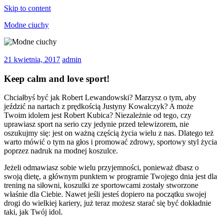
Skip to content
Modne ciuchy
Koszulki
nie
21 kwietnia, 2017
admin
tylko
dla
Keep calm and love sport!
nastolatków
Chciałbyś być jak Robert Lewandowski? Marzysz o tym, aby
jeździć na nartach z prędkością Justyny Kowalczyk? A może
Twoim idolem jest Robert Kubica? Niezależnie od tego, czy
uprawiasz sport na serio czy jedynie przed telewizorem, nie
oszukujmy się: jest on ważną częścią życia wielu z nas. Dlatego też
warto mówić o tym na głos i promować zdrowy, sportowy styl życia
poprzez nadruk na modnej koszulce.
Jeżeli odmawiasz sobie wielu przyjemności, ponieważ dbasz o
swoją dietę, a głównym punktem w programie Twojego dnia jest dla
trening na siłowni, koszulki ze sportowcami zostały stworzone
właśnie dla Ciebie. Nawet jeśli jesteś dopiero na początku swojej
drogi do wielkiej kariery, już teraz możesz starać się być dokładnie
taki, jak Twój idol.