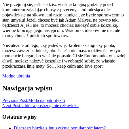
Nie przejmuj się, jeśli siedzisz właśnie kolejną godzinę przed
komputerem zajadając chipsy z przeceny, a od miesiąca nie
pojawiłeś się na siłowni ani razu: pamiętaj, że bycie sportowcem to
stan umysłu! Jeżeli chcesz być jak Adam Małysz, na pewno taki
będziesz! A jeśli nie, to możesz chociaż nałożyć sobie koszulkę,
wiernie kibicując jego następcom. Wiadomo, ideałów nie ma, ale
mamy chociaż polskich sportowców.
Niezależnie od tego, czy jesteś więc królem sztangi czy pilota,
możesz zawsze ładnie się ubrać. Jeśli nie masz możliwości w tym
momencie biegać, bo właśnie popsuło Ci się Endomondo, w każdej
chwili możesz nałożyć koszulkę i wyobrazić sobie, że właśnie
przekraczasz linię mety. So… keep calm and love sport.
Modne ubrania
Nawigacja wpisu
Previous Post:
Moda na patriotyzm
Next Post:
Ubiór a postrzeganie człowieka
Ostatnie wpisy
Dlaczego bluzka z lnu zyskuje popularność latem?