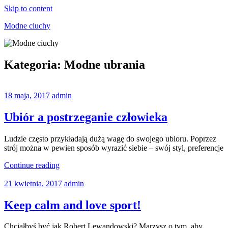
Skip to content
Modne ciuchy
Koszulki
nie
Kategoria:
Modne ubrania
tylko
dla
nastolatków
18 maja, 2017
admin
Ubiór a postrzeganie człowieka
Ludzie często przykładają dużą wagę do swojego ubioru. Poprzez
strój można w pewien sposób wyrazić siebie – swój styl, preferencje
Continue reading
21 kwietnia, 2017
admin
Keep calm and love sport!
Chciałbyś być jak Robert Lewandowski? Marzysz o tym, aby