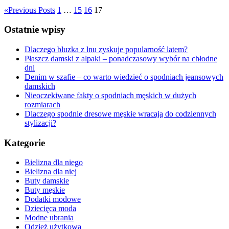
«
Previous Posts
1
…
15
16
17
Ostatnie wpisy
Dlaczego bluzka z lnu zyskuje popularność latem?
Płaszcz damski z alpaki – ponadczasowy wybór na chłodne
dni
Denim w szafie – co warto wiedzieć o spodniach jeansowych
damskich
Nieoczekiwane fakty o spodniach męskich w dużych
rozmiarach
Dlaczego spodnie dresowe męskie wracają do codziennych
stylizacji?
Kategorie
Bielizna dla niego
Bielizna dla niej
Buty damskie
Buty męskie
Dodatki modowe
Dziecięca moda
Modne ubrania
Odzież użytkowa